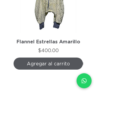
Flannel Estrellas Amarillo
Flannel Morado J
Precio
$400.00
Agregar al carrito
Agregar al carri