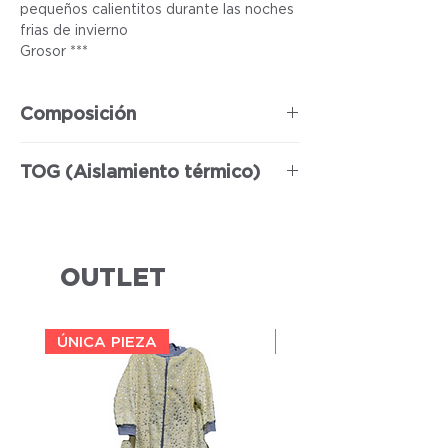
pequeños calientitos durante las noches
frias de invierno
Grosor ***
Composición
100% Poliéster
TOG (Aislamiento térmico)
3
OUTLET
ÚNICA PIEZA
ÚNICA PIEZA