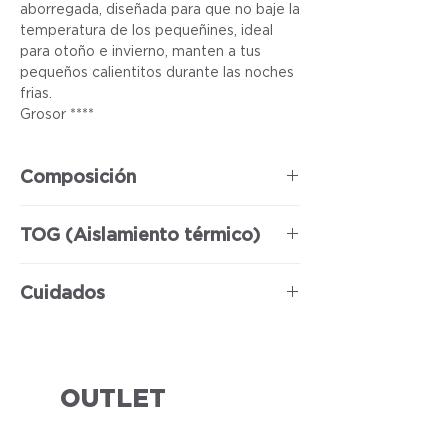
aborregada, diseñada para que no baje la
temperatura de los pequeñines, ideal
para otoño e invierno, manten a tus
pequeños calientitos durante las noches
frias.
Grosor ****
Composición
100% Poliéster
TOG (Aislamiento térmico)
3
Cuidados
Se puede usar lavadora y secadora.
OUTLET