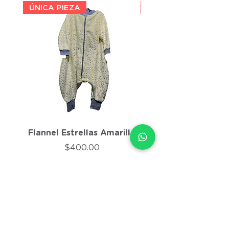
ÚNICA PIEZA
ÚNICA PIEZA
Flannel Estrellas Amarillo
Flannel Morado J
Precio
$400.00
Agregar al carrito
Agregar al carri