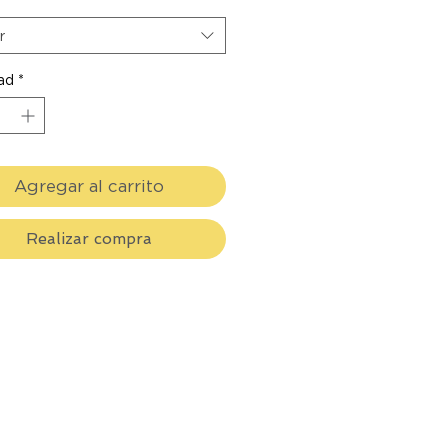
r
ad
*
Agregar al carrito
Realizar compra