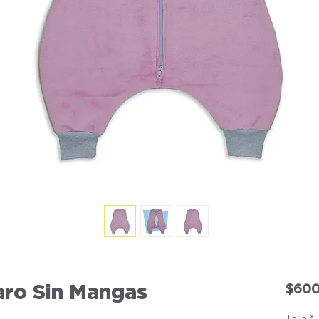
aro Sin Mangas
$600
Talla
*