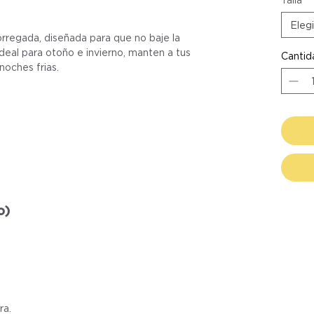
Elegi
orregada, diseñada para que no baje la
deal para otoño e invierno, manten a tus
Cantid
noches frias.
o)
ra.