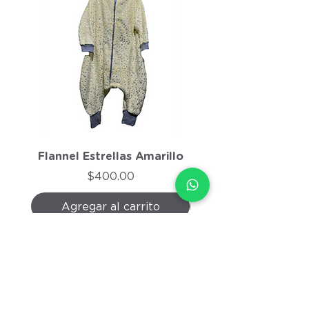
Flannel Estrellas Amarillo
Flannel Morado J
Precio
$400.00
Agregar al carrito
Agregar al carri