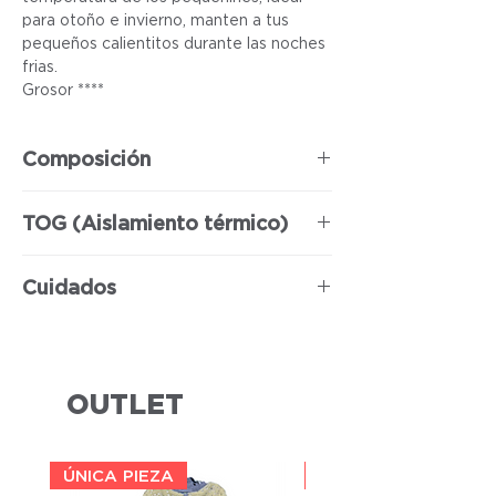
para otoño e invierno, manten a tus
pequeños calientitos durante las noches
frias.
Grosor ****
Composición
100% Poliéster
TOG (Aislamiento térmico)
3.5
Cuidados
Se puede usar lavadora y secadora
OUTLET
ÚNICA PIEZA
ÚNICA PIEZA