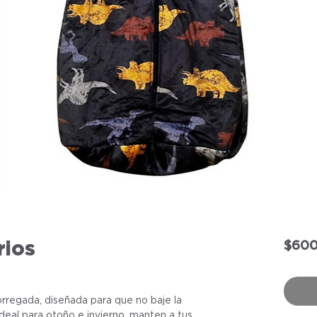
rios
$600
orregada, diseñada para que no baje la
deal para otoño e invierno, manten a tus