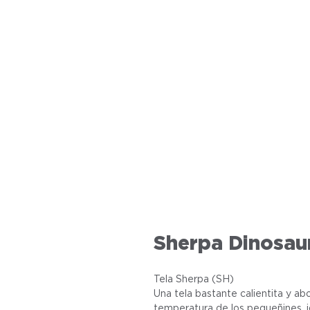
Sherpa Dinosau
Tela Sherpa (SH)
Una tela bastante calientita y ab
temperatura de los pequeñines, i