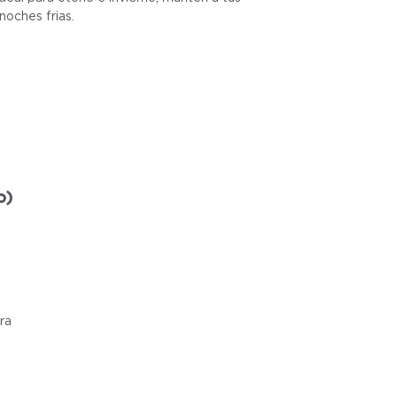
noches frias.
o)
ra