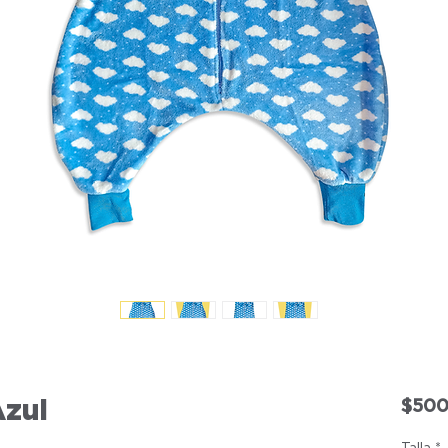
Azul
$500
Talla
*