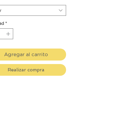
r
ad
*
Agregar al carrito
Realizar compra