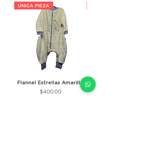
ÚNICA PIEZA
ÚNICA PIEZA
Flannel Estrellas Amarillo
Flannel Morado J
Precio
$400.00
Agregar al carrito
Agregar al carri