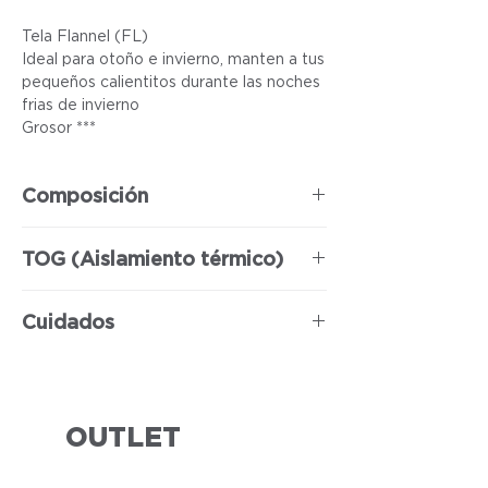
Tela Flannel (FL)
Ideal para otoño e invierno, manten a tus
pequeños calientitos durante las noches
frias de invierno
Grosor ***
Composición
100% Poliéster
TOG (Aislamiento térmico)
3
Cuidados
Se puede usar lavadora y secadora.
OUTLET