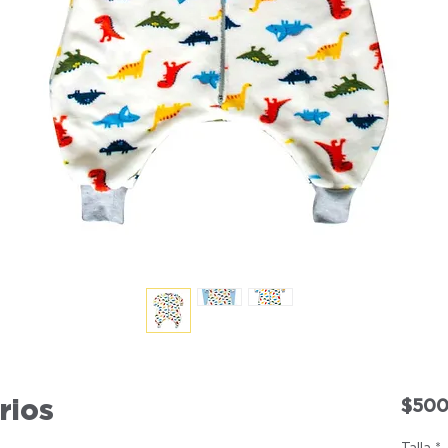
rios
$500
Talla
*