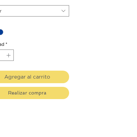
r
ad
*
Agregar al carrito
Realizar compra