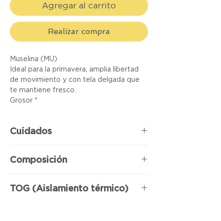
Agregar al carrito
Realizar compra
Muselina (MU)
Ideal para la primavera, amplia libertad
de movimiento y con tela delgada que
te mantiene fresco.
Grosor *
Cuidados
Debe lavarse a mano y secarse a la
Composición
sombra sin exprimir.
100% Algodón
TOG (Aislamiento térmico)
0.5