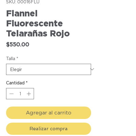
SKU: 00016FLU
Flannel
Fluorescente
Telarañas Rojo
Precio
$550.00
Talla
*
Cantidad
*
Agregar al carrito
Realizar compra