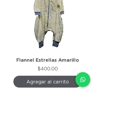
Flannel Estrellas Amarillo
Flannel Morado J
Precio
$400.00
Agregar al carrito
Agregar al carri