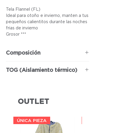
Tela Flannel (FL)
Ideal para otoño e invierno, manten a tus
pequeños calientitos durante las noches
frias de invierno
Grosor ***
Composición
100% Poliéster
TOG (Aislamiento térmico)
3
OUTLET
ÚNICA PIEZA
ÚNICA PIEZA