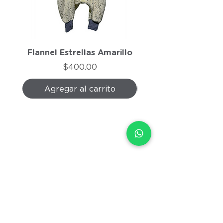
Flannel Estrellas Amarillo
Flannel Morado J
Precio
$400.00
Agregar al carrito
Agregar al carri