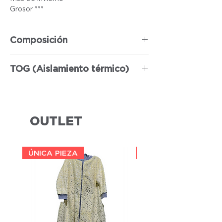
Grosor ***
Composición
100% Poliéster
TOG (Aislamiento térmico)
1.5
OUTLET
ÚNICA PIEZA
ÚNICA PIEZA