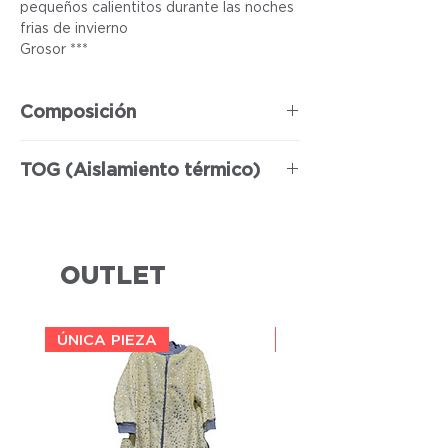
pequeños calientitos durante las noches
frias de invierno
Grosor ***
Composición
100% Poliéster
TOG (Aislamiento térmico)
3
OUTLET
ÚNICA PIEZA
ÚNICA PIEZA