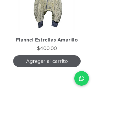
Flannel Estrellas Amarillo
Flannel Morado J
Precio
$400.00
Agregar al carrito
Agregar al carri