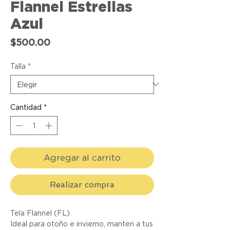
Flannel Estrellas
Azul
Precio
$500.00
Talla
*
Cantidad
*
Agregar al carrito
Realizar compra
Tela Flannel (FL)
Ideal para otoño e invierno, manten a tus