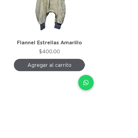
Flannel Estrellas Amarillo
Flannel Morado J
Precio
$400.00
Agregar al carrito
Agregar al carri