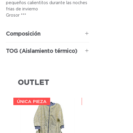
pequeños calientitos durante las noches
frias de invierno
Grosor ***
Composición
100% Poliéster
TOG (Aislamiento térmico)
3
OUTLET
ÚNICA PIEZA
ÚNICA PIEZA